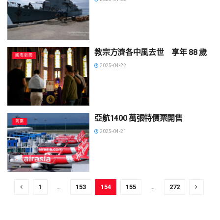
教宗方濟各中風去世 享年 88 歲
國際新聞
2025-04-22
亞航1400 萬張特價票開售
商業
2025-04-21
1
…
153
154
155
…
272