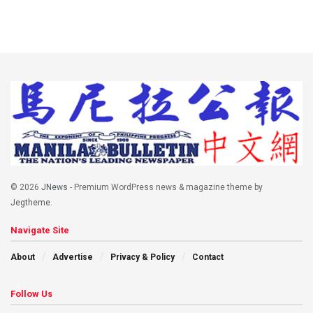
© 2026
JNews
- Premium WordPress news & magazine theme by
Jegtheme
.
Navigate Site
About
Advertise
Privacy & Policy
Contact
Follow Us