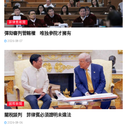
菲律賓新聞
彈劾審判管轄權 唯独參院才擁有
2026-08-07
國際新聞
關稅談判 菲律賓必須證明未違法
2026-08-06