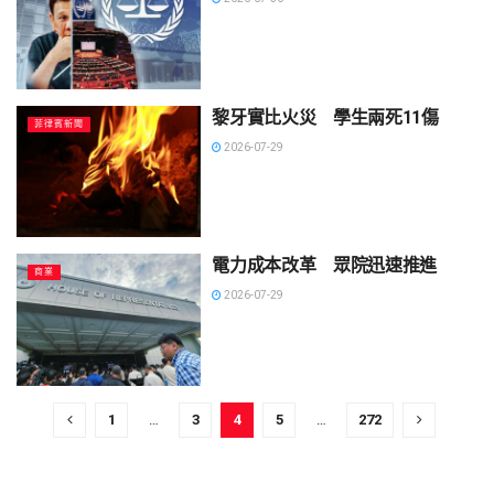
黎牙實比火災 學生兩死11傷
菲律賓新聞
2026-07-29
電力成本改革 眾院迅速推進
商業
2026-07-29
1
…
3
4
5
…
272