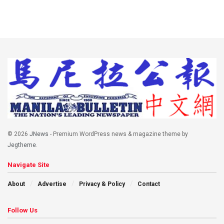
© 2026
JNews
- Premium WordPress news & magazine theme by
Jegtheme
.
Navigate Site
About
Advertise
Privacy & Policy
Contact
Follow Us