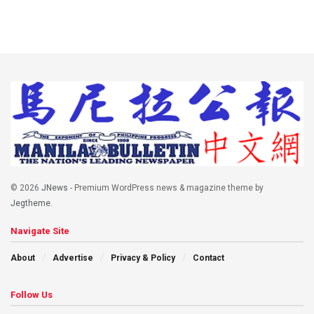
© 2026
JNews
- Premium WordPress news & magazine theme by
Jegtheme
.
Navigate Site
About
Advertise
Privacy & Policy
Contact
Follow Us