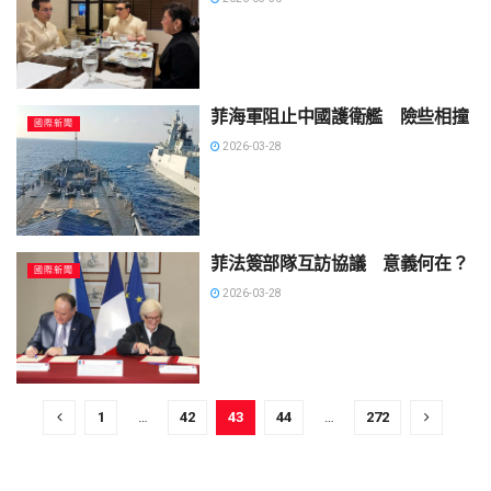
菲海軍阻止中國護衛艦 險些相撞
國際新聞
2026-03-28
菲法簽部隊互訪協議 意義何在？
國際新聞
2026-03-28
1
…
42
43
44
…
272