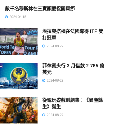
數千名穆斯林在三寶顏慶祝開齋節
2024-04-15
埃拉與搭檔在法國奪得 ITF 雙
打冠軍
2024-08-27
菲律賓央行 3 月借款 2.785 億
美元
2024-08-29
從電玩遊戲到劇集：《異塵餘
生》誕生
2024-08-27