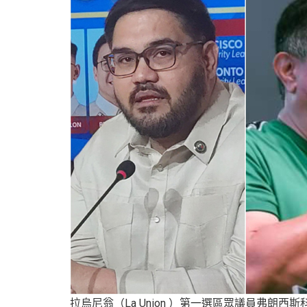
拉烏尼翁（La Union ）第一選區眾議員弗朗西斯科·保羅