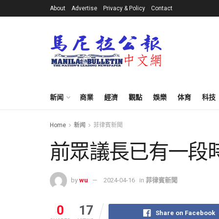
About
Advertise
Privacy & Policy
Contact
新闻
商業
經濟
觀點
娛樂
体育
科技
Home
新闻
菲律賓新聞
前眾議長已有一段
by
wu
2024-04-16
in
菲律賓新聞
0
17
Share on Facebook