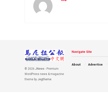
Navigate Site
About
Advertise
© 2026
JNews
- Premium
WordPress news & magazine
theme by
Jegtheme
.