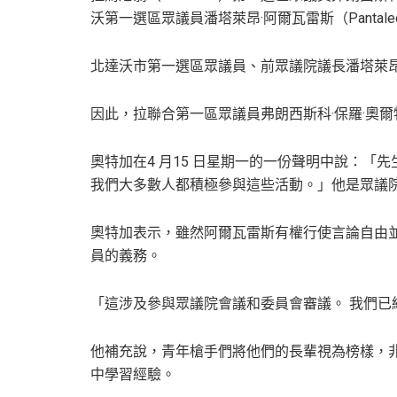
沃第一選區眾議員潘塔萊昂·阿爾瓦雷斯（Pantaleon
北達沃市第一選區眾議員、前眾議院議長潘塔萊昂
因此，拉聯合第一區眾議員弗朗西斯科·保羅·奧爾
奧特加在4 月15 日星期一的一份聲明中說：
我們大多數人都積極參與這些活動。」他是眾議院
奧特加表示，雖然阿爾瓦雷斯有權行使言論自由
員的義務。
「這涉及參與眾議院會議和委員會審議。 我們已
他補充說，青年槍手們將他們的長輩視為榜樣，
中學習經驗。