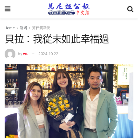
Home
新闻
菲律賓新聞
貝拉：我從未如此幸福過
by
wu
2024-10-22