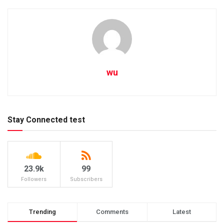
wu
Stay Connected test
23.9k
99
Followers
Subscribers
Trending
Comments
Latest