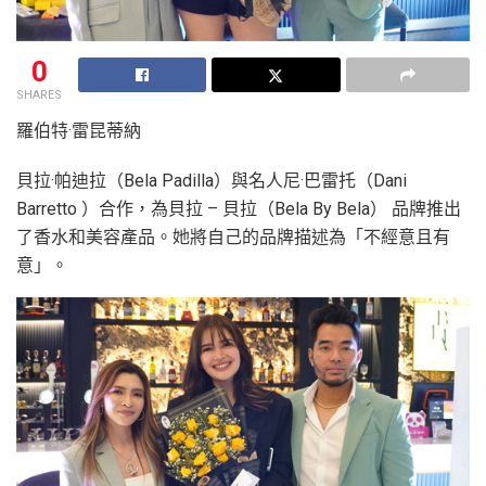
0
SHARES
羅伯特·雷昆蒂納
貝拉·帕迪拉（Bela Padilla）與名人尼·巴雷托（Dani
Barretto ）合作，為貝拉 – 貝拉（Bela By Bela） 品牌推出
了香水和美容產品。她將自己的品牌描述為「不經意且有
意」。