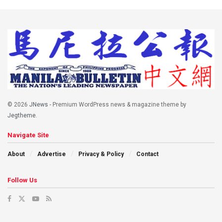
© 2026
JNews
- Premium WordPress news & magazine theme by
Jegtheme
.
Navigate Site
About
Advertise
Privacy & Policy
Contact
Follow Us