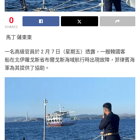
0
SHARES
馬丁·薩東東
一名高級官員於 2 月 7 日（星期五）透露，一艘韓國客
船在北伊羅戈斯省布爾戈斯海域航行時出現故障，菲律賓海
軍為其提供了協助。