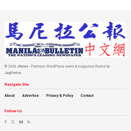
© 2026
JNews
- Premium WordPress news & magazine theme by
Jegtheme
.
Navigate Site
About
Advertise
Privacy & Policy
Contact
Follow Us