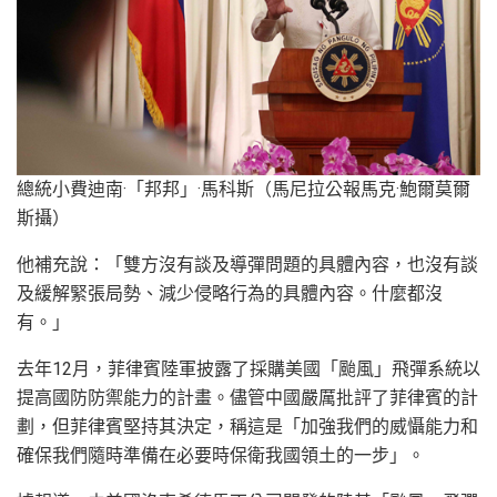
總統小費迪南·「邦邦」·馬科斯（馬尼拉公報馬克·鮑爾莫爾
斯攝）
他補充說：「雙方沒有談及導彈問題的具體內容，也沒有談
及緩解緊張局勢、減少侵略行為的具體內容。什麼都沒
有。」
去年12月，菲律賓陸軍披露了採購美國「颱風」飛彈系統以
提高國防防禦能力的計畫。儘管中國嚴厲批評了菲律賓的計
劃，但菲律賓堅持其決定，稱這是「加強我們的威懾能力和
確保我們隨時準備在必要時保衛我國領土的一步」。