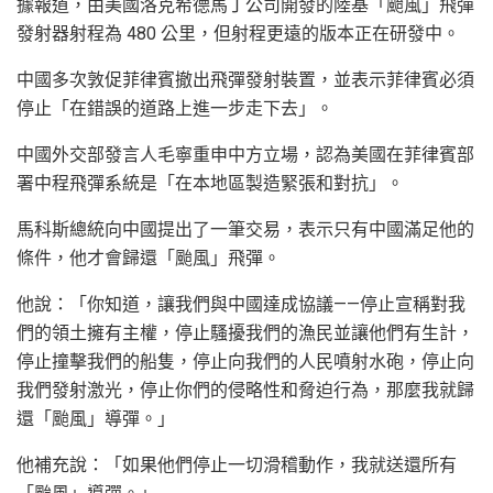
據報道，由美國洛克希德馬丁公司開發的陸基「颱風」飛彈
發射器射程為 480 公里，但射程更遠的版本正在研發中。
中國多次敦促菲律賓撤出飛彈發射裝置，並表示菲律賓必須
停止「在錯誤的道路上進一步走下去」。
中國外交部發言人毛寧重申中方立場，認為美國在菲律賓部
署中程飛彈系統是「在本地區製造緊張和對抗」。
馬科斯總統向中國提出了一筆交易，表示只有中國滿足他的
條件，他才會歸還「颱風」飛彈。
他說：「你知道，讓我們與中國達成協議——停止宣稱對我
們的領土擁有主權，停止騷擾我們的漁民並讓他們有生計，
停止撞擊我們的船隻，停止向我們的人民噴射水砲，停止向
我們發射激光，停止你們的侵略性和脅迫行為，那麼我就歸
還「颱風」導彈。」
他補充說：「如果他們停止一切滑稽動作，我就送還所有