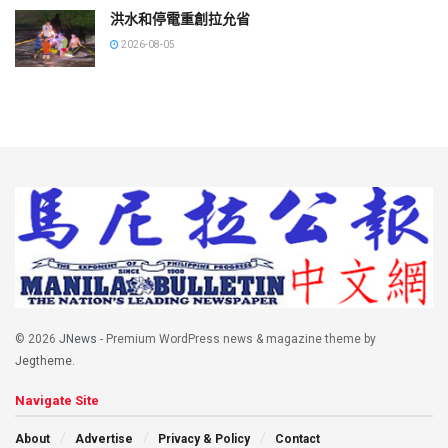
洪水和停電重創拉允省
2026-08-05
© 2026
JNews
- Premium WordPress news & magazine theme by
Jegtheme
.
Navigate Site
About
Advertise
Privacy & Policy
Contact