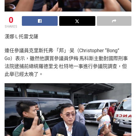
0
SHARES
漢娜·L·托雷戈薩
連任參議員克里斯托弗·「邦」·吴（Christopher “Bong”
Go）表示，雖然他讚賞參議員伊梅·馬科斯主動對國際刑事
法院逮捕前總統羅德里戈·杜特地一事進行參議院調查，但
此舉已經太晚了。