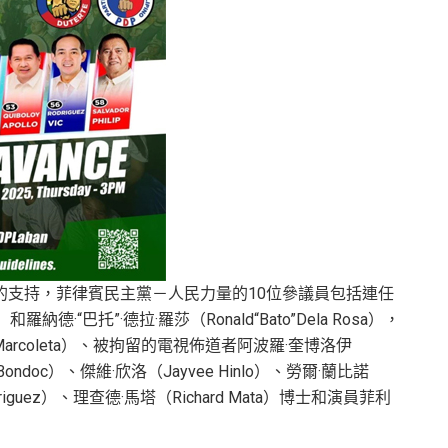
rte）的支持，菲律賓民主黨－人民力量的10位參議員包括連任
）和羅納德·“巴托”·德拉·羅莎（Ronald“Bato”Dela Rosa），
Marcoleta）、被拘留的電視佈道者阿波羅·奎博洛伊
 Bondoc）、傑維·欣洛（Jayvee Hinlo）、勞爾·蘭比諾
driguez）、理查德·馬塔（Richard Mata）博士和演員菲利