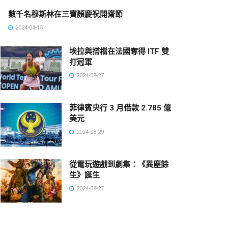
數千名穆斯林在三寶顏慶祝開齋節
2024-04-15
埃拉與搭檔在法國奪得 ITF 雙
打冠軍
2024-08-27
菲律賓央行 3 月借款 2.785 億
美元
2024-08-29
從電玩遊戲到劇集：《異塵餘
生》誕生
2024-08-27