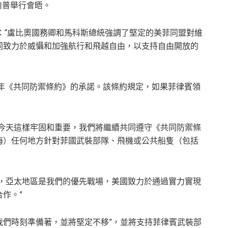
川普舉行會晤。
：“盧比奧國務卿和馬科斯總統強調了堅定的美菲同盟對維
同致力於威懾和加強航行和飛越自由，以支持自由開放的
1年《共同防禦條約》的承諾。該條約規定，如果菲律賓領
像今天這樣牢固和重要，我們將繼續共同遵守《共同防禦條
海）任何地方針對菲國武裝部隊、飛機或公共船隻（包括
樣，亞太地區是我們的優先戰場，美國致力於通過實力實現
作。”
“我們時刻準備著，並將堅定不移”，並將支持菲律賓武裝部