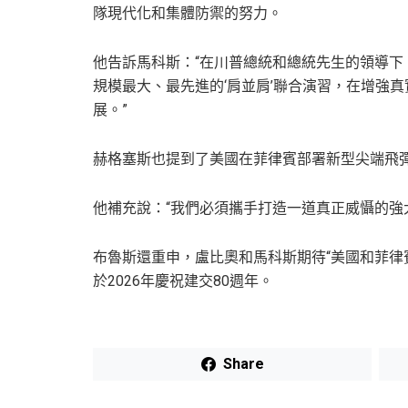
隊現代化和集體防禦的努力。
他告訴馬科斯：“在川普總統和總統先生的領導
規模最大、最先進的‘肩並肩’聯合演習，在增強
展。”
赫格塞斯也提到了美國在菲律賓部署新型尖端飛
他補充說：“我們必須攜手打造一道真正威懾的強
布魯斯還重申，盧比奧和馬科斯期待“美國和菲律
於2026年慶祝建交80週年。
Share