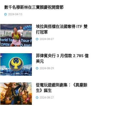
數千名穆斯林在三寶顏慶祝開齋節
2024-04-15
埃拉與搭檔在法國奪得 ITF 雙
打冠軍
2024-08-27
菲律賓央行 3 月借款 2.785 億
美元
2024-08-29
從電玩遊戲到劇集：《異塵餘
生》誕生
2024-08-27