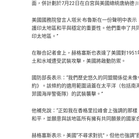
面，併計劃於7月22日在白宮與美國總統唐納德·
美國國務院發言人塔米·布魯斯在一份聲明中表示
護印太地區和平與穩定的重要性。他們重申了共
印太地區。”
在聯合記者會上，赫格塞斯也表達了美國對195
土和水域遭受武裝攻擊，美國將啟動防禦。
國防部長表示：“我們歷史悠久的同盟關係從未
約》。該條約的適用範圍涵蓋在太平洋（包括南
菲國海岸警衛隊）的武裝襲擊。”
他補充說：“正如我在香格里拉峰會上強調的那
和平，並願意與該地區所有擁有共同願景的國家合
赫格塞斯表示，美國“不尋求對抗”，但他也強調