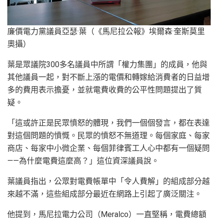
廉價電力黨議員亞瑟·葉（《馬尼拉公報》埃爾森·奎斯莫里
奧攝）
葉是眾議院300多名議員中所謂「權力集團」的成員，他與
其他議員一起，對不斷上漲的電價和轉嫁給消費者的日益增
多的費用表示擔憂，並就電費收費的公平性問題提出了質
疑。
「這或許正是民眾憤怒的體現，我們一個個發言，都在表達
對這個問題的憤慨。民眾的憤怒不無道理。每個家庭、每家
商店、每家中小微企業、每個菲律賓工人心中都有一個疑問
——為什麼電費這麼高？」這位資深議員說。
葉議員指出，公眾對電費帳單中「令人費解」的組成部分越
來越不滿，這些組成部分最近在網路上引起了廣泛關注。
他提到，馬尼拉電力公司（Meralco）一直堅稱，電費總額