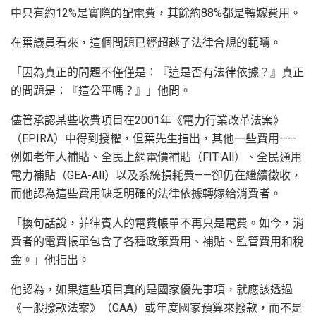
中只有約12%是實際的配電費，其餘約88%都是轉嫁費用。
在葉議員看來，這個問題已經超越了法律合規的範疇。
「因為真正的問題不僅僅是：『這是否有法律依據？』真正
的問題是：『這公平嗎？』」他問。
儘管承認某些收費項目在2001年《電力行業改革法案》
（EPIRA）中得到授權，但葉先生指出，其他一些費用——
例如老年人補貼、全民上網電價補貼（FIT-All）、全民通用
電力補貼（GEA-All）以及系統損耗費——卻仍在繼續徵收，
而他認為這些費用缺乏明確的法律依據轉嫁給消費者。
「換句話說，菲律賓人的電費帳單不再只是電費。如今，消
費者的電費帳單包含了各種政策費用、補貼、監管費用和稅
金。」他指出。
他認為，如果這些項目真的是國家優先事項，就應該透過
《一般撥款法案》（GAA）或年度國家預算來撥款，而不是