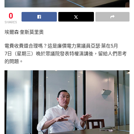
0
SHARES
埃爾森·奎斯莫里奧
電費收費還合理嗎？這是廉價電力黨議員亞瑟·葉在5月
7日（星期三）晚於眾議院發表特權演講後，留給人們思考
的問題。