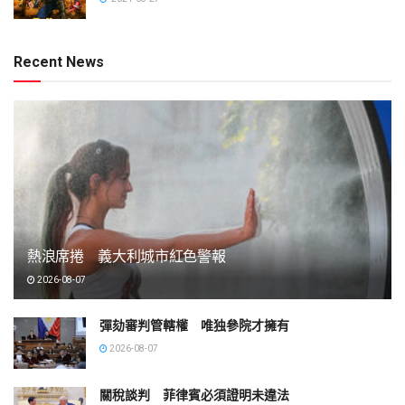
Recent News
熱浪席捲 義大利城市紅色警報
2026-08-07
彈劾審判管轄權 唯独參院才擁有
2026-08-07
關稅談判 菲律賓必須證明未違法