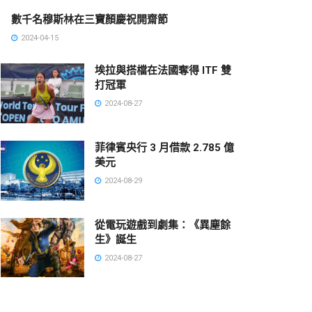
數千名穆斯林在三寶顏慶祝開齋節
2024-04-15
埃拉與搭檔在法國奪得 ITF 雙
打冠軍
2024-08-27
菲律賓央行 3 月借款 2.785 億
美元
2024-08-29
從電玩遊戲到劇集：《異塵餘
生》誕生
2024-08-27