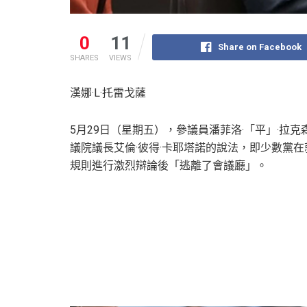
0
11
Share on Facebook
SHARES
VIEWS
漢娜·L·托雷戈薩
5月29日（星期五），參議員潘菲洛·「平」·拉克
議院議長艾倫·彼得·卡耶塔諾的說法，即少數黨在
規則進行激烈辯論後「逃離了會議廳」。