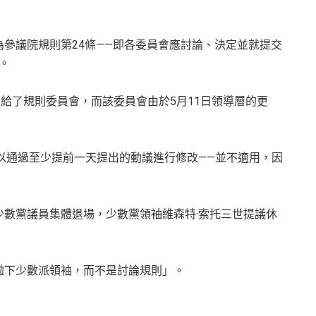
參議院規則第24條——即各委員會應討論、決定並就提交
。
交給了規則委員會，而該委員會由於5月11日領導層的更
可以通過至少提前一天提出的動議進行修改——並不適用，因
數黨議員集體退場，少數黨領袖維森特·索托三世提議休
拋下少數派領袖，而不是討論規則」。