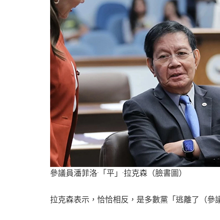
參議員潘菲洛·「平」·拉克森（臉書圖）
拉克森表示，恰恰相反，是多數黨「逃離了（參