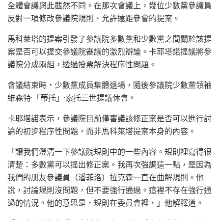
全體會議與此截然不同。在那次會議上，幾位少數黨參議員
反對一項修改參議院規則、允許遠距參會的提案。
馬科萊塔的提案引發了參議院多數黨和少數黨之間關於該提
案是否可以提交參議院審議的激烈辯論。卡耶塔諾提議將參
議院分成兩組，透過投票解決程序性問題。
會議結束時，少數黨成員集體退場，隨後參議院少數黨領袖
維森特·「蒂托」·索托三世提議休會。
卡耶塔諾表示，參議院目前僅審議該修正案是否可以進行討
論的初步程序性問題，而非馬科萊塔提案本身的內容。
「讓我們澄清一下參議院規則中的一些內容。規則裡寫得很
清楚：多數黨可以提出修正案。我再次強調這一點，是因為
我們的朋友參議員（潘菲洛）拉克森一直在曲解規則。他
說，討論規則沒問題，但不要強行通過。這裡不存在強行通
過的情況。他的意思是，規則在委員會裡，」他解釋道。