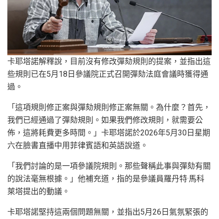
卡耶塔諾解釋說，目前沒有修改彈劾規則的提案，並指出這
些規則已在5月18日參議院正式召開彈劾法庭會議時獲得通
過。
「這項規則修正案與彈劾規則修正案無關。為什麼？首先，
我們已經通過了彈劾規則。如果我們修改規則，就需要公
佈，這將耗費更多時間。」卡耶塔諾於2026年5月30日星期
六在臉書直播中用菲律賓語和英語說道。
「我們討論的是一項參議院規則。那些聲稱此事與彈劾有關
的說法毫無根據。」他補充道，指的是參議員羅丹特·馬科
萊塔提出的動議。
卡耶塔諾堅持這兩個問題無關，並指出5月26日氣氛緊張的