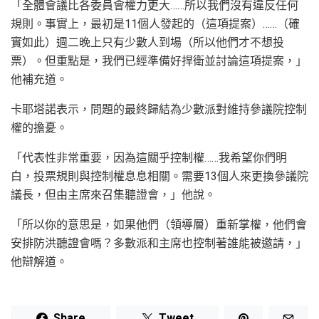
「全體會議比各委員會權力更大……所以我們沒有違反任何
規則。事實上，最初是11個人發起的（這項提案）……（確
實如此）週二晚上只有少數人到場（所以他們才不想投
票）。但重點是，我們已經準備好捍衛並討論這項提案，」
他補充道。
卡耶塔諾表示，問題的最終歸結為少數派對維持參議院控制
權的擔憂。
「代表性非常重要，因為這關乎控制權……我希望你們明
白，投票規則與控制權息息相關。需要13個人來更換參議院
議長，但由主席來召集聽證會，」他說。
「所以你的意思是，如果他們（領導層）重新掌權，他們會
安排防洪聽證會嗎？多數派和主席也控制著誰能被邀請，」
他辯解道。
Share
Tweet