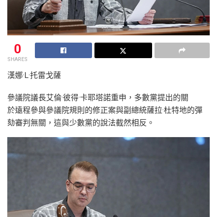
0
SHARES
漢娜·L·托雷戈薩
參議院議長艾倫·彼得·卡耶塔諾重申，多數黨提出的關
於遠程參與參議院規則的修正案與副總統薩拉·杜特地的彈
劾審判無關，這與少數黨的說法截然相反。