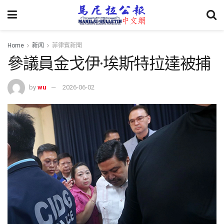
Home
新闻
菲律賓新聞
參議員金戈伊·埃斯特拉達被捕
by
wu
2026-06-02