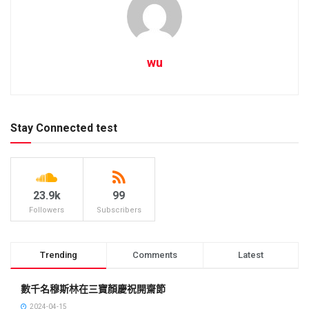
wu
Stay Connected test
23.9k
99
Followers
Subscribers
Trending
Comments
Latest
數千名穆斯林在三寶顏慶祝開齋節
2024-04-15