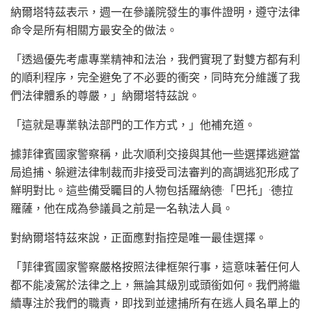
納爾塔特茲表示，週一在參議院發生的事件證明，遵守法律
命令是所有相關方最安全的做法。
「透過優先考慮專業精神和法治，我們實現了對雙方都有利
的順利程序，完全避免了不必要的衝突，同時充分維護了我
們法律體系的尊嚴，」納爾塔特茲說。
「這就是專業執法部門的工作方式，」他補充道。
據菲律賓國家警察稱，此次順利交接與其他一些選擇逃避當
局追捕、躲避法律制裁而非接受司法審判的高調逃犯形成了
鮮明對比。這些備受矚目的人物包括羅納德·「巴托」·德拉
羅薩，他在成為參議員之前是一名執法人員。
對納爾塔特茲來說，正面應對指控是唯一最佳選擇。
「菲律賓國家警察嚴格按照法律框架行事，這意味著任何人
都不能凌駕於法律之上，無論其級別或頭銜如何。我們將繼
續專注於我們的職責，即找到並逮捕所有在逃人員名單上的