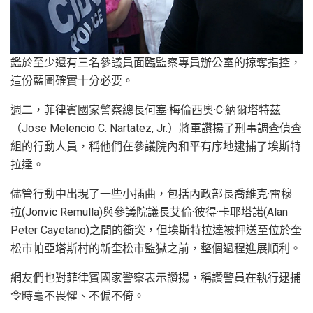
鑑於至少還有三名參議員面臨監察專員辦公室的掠奪指控，
這份藍圖確實十分必要。
週二，菲律賓國家警察總長何塞·梅倫西奧·C·納爾塔特茲
（Jose Melencio C. Nartatez, Jr.）將軍讚揚了刑事調查偵查
組的行動人員，稱他們在參議院內和平有序地逮捕了埃斯特
拉達。
儘管行動中出現了一些小插曲，包括內政部長喬維克·雷穆
拉(Jonvic Remulla)與參議院議長艾倫·彼得·卡耶塔諾(Alan
Peter Cayetano)之間的衝突，但埃斯特拉達被押送至位於奎
松市帕亞塔斯村的新奎松市監獄之前，整個過程進展順利。
網友們也對菲律賓國家警察表示讚揚，稱讚警員在執行逮捕
令時毫不畏懼、不偏不倚。