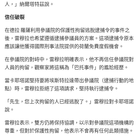
人，」納爾塔特茲說。
信任破裂
在德拉·羅薩利用參議院的保護性拘留逃脫逮捕令的事件之
後，雷穆拉也希望遵循逮捕參議員的方案。這項逮捕令原本
應該讓他獲得國際刑事法院提供的荷蘭免費度假機會。
在參議院的對峙中，雷穆拉明確表示，他不再信任參議院對
人員的拘留，觀察家將這稱為「巴托事件」的尷尬經歷。
當卡耶塔諾堅持要將埃斯特拉達帶出參議院（逮捕行動的地
點）時，雷穆拉拒絕了這項請求，堅持執行逮捕令。
「先生，您上次拘留的人已經逃脫了。」雷穆拉對卡耶塔諾
說。
雷穆拉表示，雙方仍將保持協調，以示對參議院這項機構的
尊重，但對於保護性拘留，他表示不會再有任何此類措施。