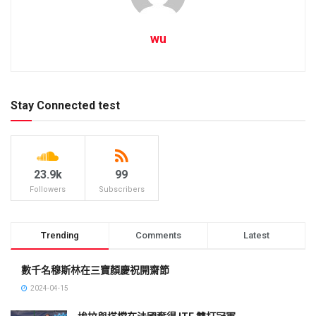
wu
Stay Connected test
23.9k
99
Followers
Subscribers
Trending
Comments
Latest
數千名穆斯林在三寶顏慶祝開齋節
2024-04-15