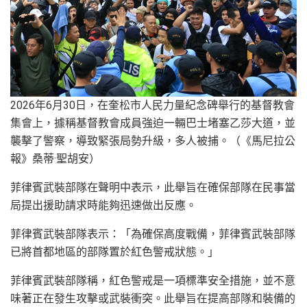
2026
年
6
月
30
日，在奎松市人民力量紀念碑舉行的基督教會
集會上，據稱基督教會成員強迫一輛巴士堵塞乙莎大道，並
襲擊了警察，導致緊張局勢升級，多人被捕。（《馬尼拉公
報》桑蒂
·
聖胡安）
菲律賓武裝部隊在聲明中表示，此舉旨在確保部隊在民事當
局提出援助請求時能夠迅速做出反應。
菲律賓武裝部隊表示：「為確保高度戰備，菲律賓武裝部隊
已將首都地區的部隊置於紅色警戒狀態。」
菲律賓武裝部隊稱，紅色警戒是一項標準安全措施，並不意
味著正在發生攻擊或武裝衝突。此舉旨在提高部隊和裝備的