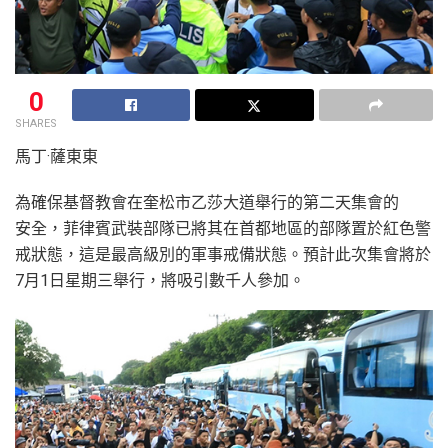
0
SHARES
馬丁·薩東東
為確保基督教會在奎松市乙莎大道舉行的第二天集會的
安全，菲律賓武裝部隊已將其在首都地區的部隊置於紅色警
戒狀態，這是最高級別的軍事戒備狀態。預計此次集會將於
7
月
1
日星期三舉行，將吸引數千人參加。