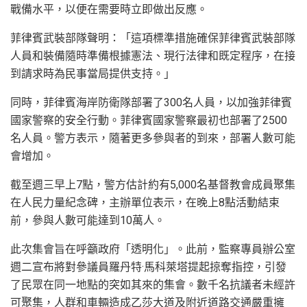
戰備水平，以便在需要時立即做出反應。
菲律賓武裝部隊聲明：「這項標準措施確保菲律賓武裝部隊
人員和裝備隨時準備根據憲法、現行法律和既定程序，在接
到請求時為民事當局提供支持。」
同時，菲律賓海岸防衛隊部署了
300
名人員，以加強菲律賓
國家警察的安全行動。菲律賓國家警察最初也部署了
2500
名人員。警方表示，隨著更多參與者的到來，部署人數可能
會增加。
截至週三早上
7
點，警方估計約有
5,000
名基督教會成員聚集
在人民力量紀念碑，主辦單位表示，在晚上
8
點活動結束
前，參與人數可能達到
10
萬人。
此次集會旨在呼籲政府「透明化」。此前，監察專員辦公室
週二宣布將對參議員羅丹特·馬科萊塔提起掠奪指控，引發
了民眾在同一地點的突如其來的集會。數千名抗議者未經許
可聚集，人群和車輛造成乙莎大道及附近道路交通嚴重擁